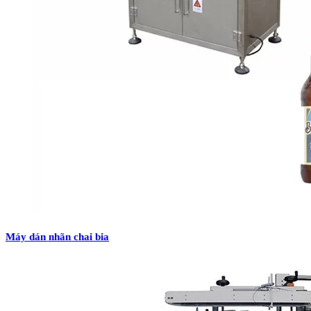
Máy dán nhãn chai bia