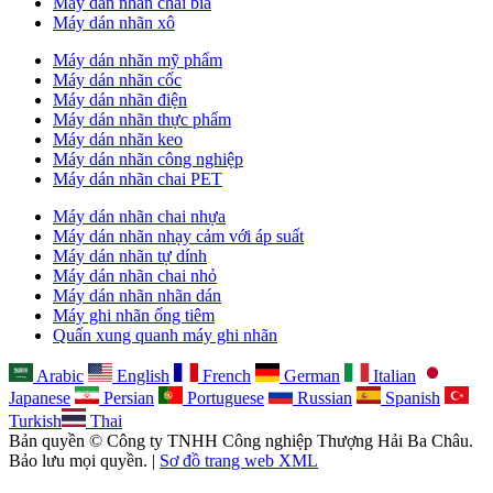
Máy dán nhãn chai bia
Máy dán nhãn xô
Máy dán nhãn mỹ phẩm
Máy dán nhãn cốc
Máy dán nhãn điện
Máy dán nhãn thực phẩm
Máy dán nhãn keo
Máy dán nhãn công nghiệp
Máy dán nhãn chai PET
Máy dán nhãn chai nhựa
Máy dán nhãn nhạy cảm với áp suất
Máy dán nhãn tự dính
Máy dán nhãn chai nhỏ
Máy dán nhãn nhãn dán
Máy ghi nhãn ống tiêm
Quấn xung quanh máy ghi nhãn
Arabic
English
French
German
Italian
Japanese
Persian
Portuguese
Russian
Spanish
Turkish
Thai
Bản quyền © Công ty TNHH Công nghiệp Thượng Hải Ba Châu.
Bảo lưu mọi quyền. |
Sơ đồ trang web XML