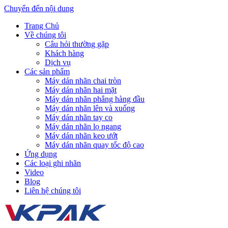
Chuyển đến nội dung
Trang Chủ
Về chúng tôi
Câu hỏi thường gặp
Khách hàng
Dịch vụ
Các sản phẩm
Máy dán nhãn chai tròn
Máy dán nhãn hai mặt
Máy dán nhãn phẳng hàng đầu
Máy dán nhãn lên và xuống
Máy dán nhãn tay co
Máy dán nhãn lọ ngang
Máy dán nhãn keo ướt
Máy dán nhãn quay tốc độ cao
Ứng dụng
Các loại ghi nhãn
Video
Blog
Liên hệ chúng tôi