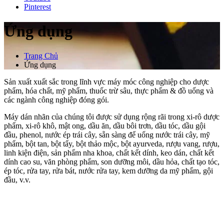
Pinterest
Ứng dụng
Trang Chủ
Ứng dụng
Sản xuất xuất sắc trong lĩnh vực máy móc công nghiệp cho dược
phẩm, hóa chất, mỹ phẩm, thuốc trừ sâu, thực phẩm & đồ uống và
các ngành công nghiệp đóng gói.
Máy dán nhãn của chúng tôi được sử dụng rộng rãi trong xi-rô dược
phẩm, xi-rô khô, mật ong, dầu ăn, dầu bôi trơn, dầu tóc, dầu gội
đầu, phenol, nước ép trái cây, sẵn sàng để uống nước trái cây, mỹ
phẩm, bột tan, bột tẩy, bột thảo mộc, bột ayurveda, rượu vang, rượu,
linh kiện điện, sản phẩm nha khoa, chất kết dính, keo dán, chất kết
dính cao su, văn phòng phẩm, son dưỡng môi, dầu hỏa, chất tạo tóc,
ép tóc, rửa tay, rửa bát, nước rửa tay, kem dưỡng da mỹ phẩm, gội
đầu, v.v.