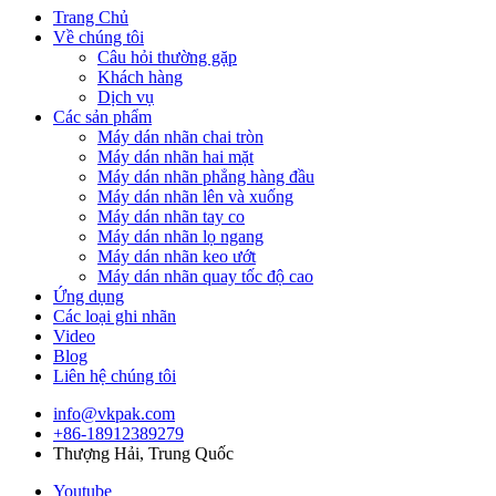
Trang Chủ
Về chúng tôi
Câu hỏi thường gặp
Khách hàng
Dịch vụ
Các sản phẩm
Máy dán nhãn chai tròn
Máy dán nhãn hai mặt
Máy dán nhãn phẳng hàng đầu
Máy dán nhãn lên và xuống
Máy dán nhãn tay co
Máy dán nhãn lọ ngang
Máy dán nhãn keo ướt
Máy dán nhãn quay tốc độ cao
Ứng dụng
Các loại ghi nhãn
Video
Blog
Liên hệ chúng tôi
info@vkpak.com
+86-18912389279
Thượng Hải, Trung Quốc
Youtube