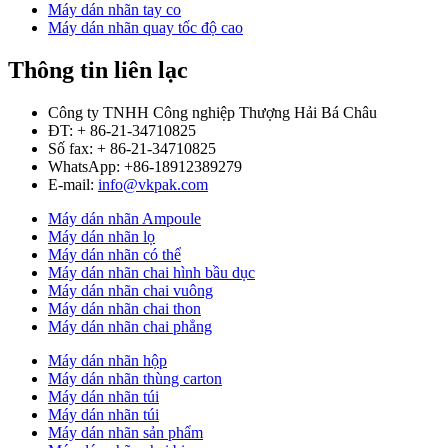
Máy dán nhãn tay co
Máy dán nhãn quay tốc độ cao
Thông tin liên lạc
Công ty TNHH Công nghiệp Thượng Hải Bá Châu
ĐT: + 86-21-34710825
Số fax: + 86-21-34710825
WhatsApp: +86-18912389279
E-mail:
info@vkpak.com
Máy dán nhãn Ampoule
Máy dán nhãn lọ
Máy dán nhãn có thể
Máy dán nhãn chai hình bầu dục
Máy dán nhãn chai vuông
Máy dán nhãn chai thon
Máy dán nhãn chai phẳng
Máy dán nhãn hộp
Máy dán nhãn thùng carton
Máy dán nhãn túi
Máy dán nhãn túi
Máy dán nhãn sản phẩm