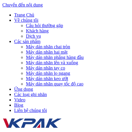
Chuyển đến nội dung
Trang Chủ
Về chúng tôi
Câu hỏi thường gặp
Khách hàng
Dịch vụ
Các sản phẩm
Máy dán nhãn chai tròn
Máy dán nhãn hai mặt
Máy dán nhãn phẳng hàng đầu
Máy dán nhãn lên và xuống
Máy dán nhãn tay co
Máy dán nhãn lọ ngang
Máy dán nhãn keo ướt
Máy dán nhãn quay tốc độ cao
Ứng dụng
Các loại ghi nhãn
Video
Blog
Liên hệ chúng tôi