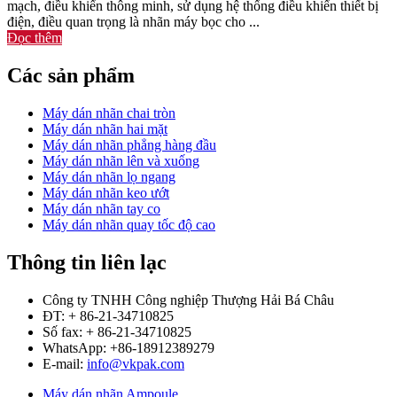
mạch, điều khiển thông minh, sử dụng hệ thống điều khiển thiết bị
điện, điều quan trọng là nhãn máy bọc cho ...
Đọc thêm
Các sản phẩm
Máy dán nhãn chai tròn
Máy dán nhãn hai mặt
Máy dán nhãn phẳng hàng đầu
Máy dán nhãn lên và xuống
Máy dán nhãn lọ ngang
Máy dán nhãn keo ướt
Máy dán nhãn tay co
Máy dán nhãn quay tốc độ cao
Thông tin liên lạc
Công ty TNHH Công nghiệp Thượng Hải Bá Châu
ĐT: + 86-21-34710825
Số fax: + 86-21-34710825
WhatsApp: +86-18912389279
E-mail:
info@vkpak.com
Máy dán nhãn Ampoule