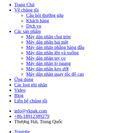
Trang Chủ
Về chúng tôi
Câu hỏi thường gặp
Khách hàng
Dịch vụ
Các sản phẩm
Máy dán nhãn chai tròn
Máy dán nhãn hai mặt
Máy dán nhãn phẳng hàng đầu
Máy dán nhãn lên và xuống
Máy dán nhãn tay co
Máy dán nhãn lọ ngang
Máy dán nhãn keo ướt
Máy dán nhãn quay tốc độ cao
Ứng dụng
Các loại ghi nhãn
Video
Blog
Liên hệ chúng tôi
info@vkpak.com
+86-18912389279
Thượng Hải, Trung Quốc
Youtube