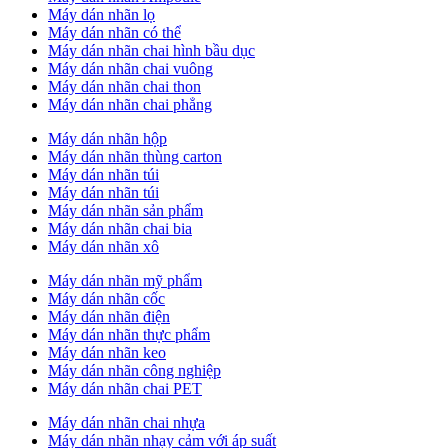
Máy dán nhãn lọ
Máy dán nhãn có thể
Máy dán nhãn chai hình bầu dục
Máy dán nhãn chai vuông
Máy dán nhãn chai thon
Máy dán nhãn chai phẳng
Máy dán nhãn hộp
Máy dán nhãn thùng carton
Máy dán nhãn túi
Máy dán nhãn túi
Máy dán nhãn sản phẩm
Máy dán nhãn chai bia
Máy dán nhãn xô
Máy dán nhãn mỹ phẩm
Máy dán nhãn cốc
Máy dán nhãn điện
Máy dán nhãn thực phẩm
Máy dán nhãn keo
Máy dán nhãn công nghiệp
Máy dán nhãn chai PET
Máy dán nhãn chai nhựa
Máy dán nhãn nhạy cảm với áp suất