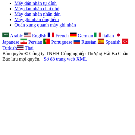
Máy dán nhãn tự dính
Máy dán nhãn chai nhỏ
Máy dán nhãn nhãn dán
Máy ghi nhãn ống tiêm
Quấn xung quanh máy ghi nhãn
Arabic
English
French
German
Italian
Japanese
Persian
Portuguese
Russian
Spanish
Turkish
Thai
Bản quyền © Công ty TNHH Công nghiệp Thượng Hải Ba Châu.
Bảo lưu mọi quyền. |
Sơ đồ trang web XML