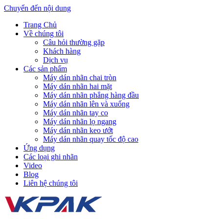
Chuyển đến nội dung
Trang Chủ
Về chúng tôi
Câu hỏi thường gặp
Khách hàng
Dịch vụ
Các sản phẩm
Máy dán nhãn chai tròn
Máy dán nhãn hai mặt
Máy dán nhãn phẳng hàng đầu
Máy dán nhãn lên và xuống
Máy dán nhãn tay co
Máy dán nhãn lọ ngang
Máy dán nhãn keo ướt
Máy dán nhãn quay tốc độ cao
Ứng dụng
Các loại ghi nhãn
Video
Blog
Liên hệ chúng tôi