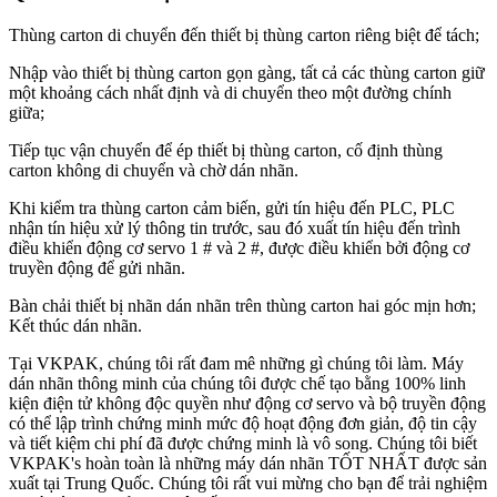
Thùng carton di chuyển đến thiết bị thùng carton riêng biệt để tách;
Nhập vào thiết bị thùng carton gọn gàng, tất cả các thùng carton giữ
một khoảng cách nhất định và di chuyển theo một đường chính
giữa;
Tiếp tục vận chuyển để ép thiết bị thùng carton, cố định thùng
carton không di chuyển và chờ dán nhãn.
Khi kiểm tra thùng carton cảm biến, gửi tín hiệu đến PLC, PLC
nhận tín hiệu xử lý thông tin trước, sau đó xuất tín hiệu đến trình
điều khiển động cơ servo 1 # và 2 #, được điều khiển bởi động cơ
truyền động để gửi nhãn.
Bàn chải thiết bị nhãn dán nhãn trên thùng carton hai góc mịn hơn;
Kết thúc dán nhãn.
Tại VKPAK, chúng tôi rất đam mê những gì chúng tôi làm. Máy
dán nhãn thông minh của chúng tôi được chế tạo bằng 100% linh
kiện điện tử không độc quyền như động cơ servo và bộ truyền động
có thể lập trình chứng minh mức độ hoạt động đơn giản, độ tin cậy
và tiết kiệm chi phí đã được chứng minh là vô song. Chúng tôi biết
VKPAK's hoàn toàn là những máy dán nhãn TỐT NHẤT được sản
xuất tại Trung Quốc. Chúng tôi rất vui mừng cho bạn để trải nghiệm