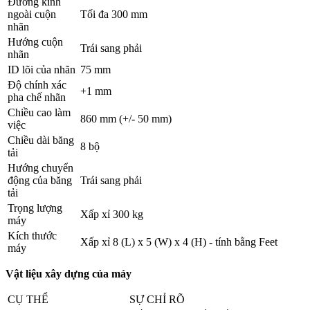
Đường kính
ngoài cuộn
Tối đa 300 mm
nhãn
Hướng cuộn
Trái sang phải
nhãn
ID lõi của nhãn
75 mm
Độ chính xác
+1 mm
pha chế nhãn
Chiều cao làm
860 mm (+/- 50 mm)
việc
Chiều dài băng
8 bộ
tải
Hướng chuyển
động của băng
Trái sang phải
tải
Trọng lượng
Xấp xỉ 300 kg
máy
Kích thước
Xấp xỉ 8 (L) x 5 (W) x 4 (H) - tính bằng Feet
máy
Vật liệu xây dựng của máy
CỤ THỂ
SỰ CHỈ RÕ