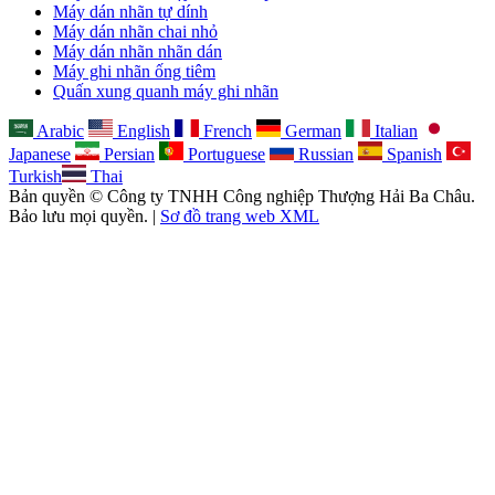
Máy dán nhãn tự dính
Máy dán nhãn chai nhỏ
Máy dán nhãn nhãn dán
Máy ghi nhãn ống tiêm
Quấn xung quanh máy ghi nhãn
Arabic
English
French
German
Italian
Japanese
Persian
Portuguese
Russian
Spanish
Turkish
Thai
Bản quyền © Công ty TNHH Công nghiệp Thượng Hải Ba Châu.
Bảo lưu mọi quyền. |
Sơ đồ trang web XML