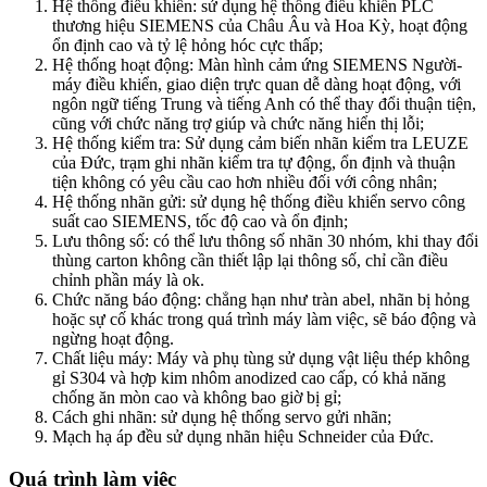
Hệ thống điều khiển: sử dụng hệ thống điều khiển PLC
thương hiệu SIEMENS của Châu Âu và Hoa Kỳ, hoạt động
ổn định cao và tỷ lệ hỏng hóc cực thấp;
Hệ thống hoạt động: Màn hình cảm ứng SIEMENS Người-
máy điều khiển, giao diện trực quan dễ dàng hoạt động, với
ngôn ngữ tiếng Trung và tiếng Anh có thể thay đổi thuận tiện,
cũng với chức năng trợ giúp và chức năng hiển thị lỗi;
Hệ thống kiểm tra: Sử dụng cảm biến nhãn kiểm tra LEUZE
của Đức, trạm ghi nhãn kiểm tra tự động, ổn định và thuận
tiện không có yêu cầu cao hơn nhiều đối với công nhân;
Hệ thống nhãn gửi: sử dụng hệ thống điều khiển servo công
suất cao SIEMENS, tốc độ cao và ổn định;
Lưu thông số: có thể lưu thông số nhãn 30 nhóm, khi thay đổi
thùng carton không cần thiết lập lại thông số, chỉ cần điều
chỉnh phần máy là ok.
Chức năng báo động: chẳng hạn như tràn abel, nhãn bị hỏng
hoặc sự cố khác trong quá trình máy làm việc, sẽ báo động và
ngừng hoạt động.
Chất liệu máy: Máy và phụ tùng sử dụng vật liệu thép không
gỉ S304 và hợp kim nhôm anodized cao cấp, có khả năng
chống ăn mòn cao và không bao giờ bị gỉ;
Cách ghi nhãn: sử dụng hệ thống servo gửi nhãn;
Mạch hạ áp đều sử dụng nhãn hiệu Schneider của Đức.
Quá trình làm việc