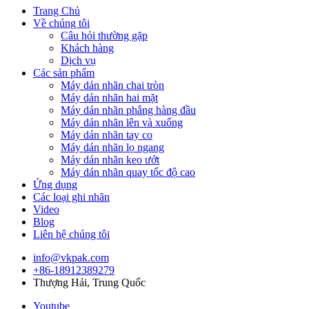
Trang Chủ
Về chúng tôi
Câu hỏi thường gặp
Khách hàng
Dịch vụ
Các sản phẩm
Máy dán nhãn chai tròn
Máy dán nhãn hai mặt
Máy dán nhãn phẳng hàng đầu
Máy dán nhãn lên và xuống
Máy dán nhãn tay co
Máy dán nhãn lọ ngang
Máy dán nhãn keo ướt
Máy dán nhãn quay tốc độ cao
Ứng dụng
Các loại ghi nhãn
Video
Blog
Liên hệ chúng tôi
info@vkpak.com
+86-18912389279
Thượng Hải, Trung Quốc
Youtube