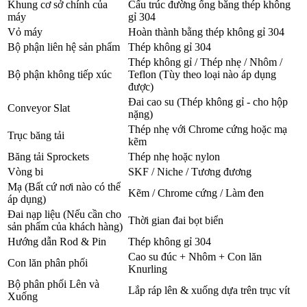
Khung cơ sở chính của
Cấu trúc đường ống bằng thép không
máy
gỉ 304
Vỏ máy
Hoàn thành bằng thép không gỉ 304
Bộ phận liên hệ sản phẩm
Thép không gỉ 304
Thép không gỉ / Thép nhẹ / Nhôm /
Bộ phận không tiếp xúc
Teflon (Tùy theo loại nào áp dụng
được)
Đai cao su (Thép không gỉ - cho hộp
Conveyor Slat
nặng)
Thép nhẹ với Chrome cứng hoặc mạ
Trục băng tải
kẽm
Băng tải Sprockets
Thép nhẹ hoặc nylon
Vòng bi
SKF / Niche / Tương đương
Mạ (Bất cứ nơi nào có thể
Kẽm / Chrome cứng / Làm đen
áp dụng)
Đai nạp liệu (Nếu cần cho
Thời gian đai bọt biển
sản phẩm của khách hàng)
Hướng dẫn Rod & Pin
Thép không gỉ 304
Cao su đúc + Nhôm + Con lăn
Con lăn phân phối
Knurling
Bộ phân phối Lên và
Lắp ráp lên & xuống dựa trên trục vít
Xuống