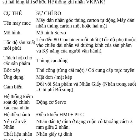
sự hài lòng khi sở hữu Hệ thống ghi nhãn VKPAK!
CỤ THỂ
SỰ CHỈ RÕ
Máy dán nhãn góc thùng carton tự động Máy dán
Tên may moc
nhãn thùng carton một hoặc hai mặt
Mô hình
Mô hình Servo
Lên đến 80 Container mỗi phút (Tốc độ phụ thuộc
Tốc độ sản xuất
vào chiều dài nhãn và đường kính của sản phẩm
mỗi phút
và Kỹ năng của người vận hành).
Thích hợp cho
Thùng cạc-tông
các sản phẩm
Bốc xếp
Thủ công (từng cái một) / Có cung cấp trực tuyến
Ứng dụng
Mặt đơn / mặt kép
Đối với Sản phẩm và Nhãn Giấy (Nhãn trong suốt
Cảm biến
- Chi phí Bổ sung)
Hệ thống kiểm
soát độ chính
Động cơ Servo
xác của nhãn
Hệ điều hành
Điều khiển HMI + PLC
Yêu cầu về
Nhãn dán tự dính ở dạng cuộn có khoảng cách 3
Nhãn
mm giữa 2 nhãn.
Chất liệu nhãn
Nhãn giấy tự dính