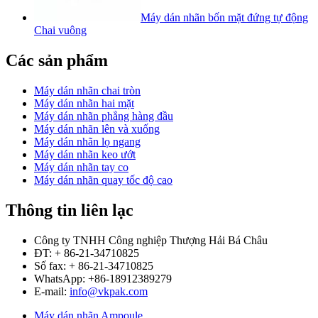
Máy dán nhãn bốn mặt đứng tự động
Chai vuông
Các sản phẩm
Máy dán nhãn chai tròn
Máy dán nhãn hai mặt
Máy dán nhãn phẳng hàng đầu
Máy dán nhãn lên và xuống
Máy dán nhãn lọ ngang
Máy dán nhãn keo ướt
Máy dán nhãn tay co
Máy dán nhãn quay tốc độ cao
Thông tin liên lạc
Công ty TNHH Công nghiệp Thượng Hải Bá Châu
ĐT: + 86-21-34710825
Số fax: + 86-21-34710825
WhatsApp: +86-18912389279
E-mail:
info@vkpak.com
Máy dán nhãn Ampoule