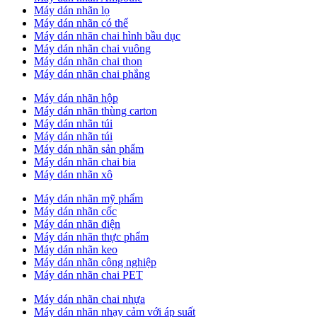
Máy dán nhãn lọ
Máy dán nhãn có thể
Máy dán nhãn chai hình bầu dục
Máy dán nhãn chai vuông
Máy dán nhãn chai thon
Máy dán nhãn chai phẳng
Máy dán nhãn hộp
Máy dán nhãn thùng carton
Máy dán nhãn túi
Máy dán nhãn túi
Máy dán nhãn sản phẩm
Máy dán nhãn chai bia
Máy dán nhãn xô
Máy dán nhãn mỹ phẩm
Máy dán nhãn cốc
Máy dán nhãn điện
Máy dán nhãn thực phẩm
Máy dán nhãn keo
Máy dán nhãn công nghiệp
Máy dán nhãn chai PET
Máy dán nhãn chai nhựa
Máy dán nhãn nhạy cảm với áp suất