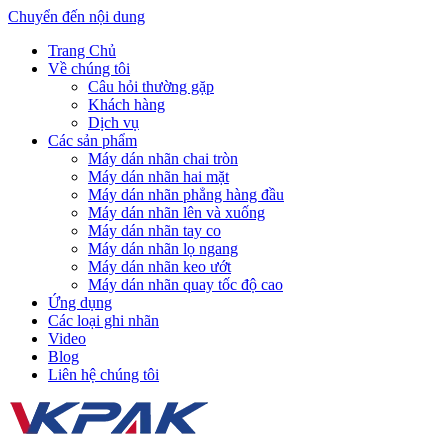
Chuyển đến nội dung
Trang Chủ
Về chúng tôi
Câu hỏi thường gặp
Khách hàng
Dịch vụ
Các sản phẩm
Máy dán nhãn chai tròn
Máy dán nhãn hai mặt
Máy dán nhãn phẳng hàng đầu
Máy dán nhãn lên và xuống
Máy dán nhãn tay co
Máy dán nhãn lọ ngang
Máy dán nhãn keo ướt
Máy dán nhãn quay tốc độ cao
Ứng dụng
Các loại ghi nhãn
Video
Blog
Liên hệ chúng tôi