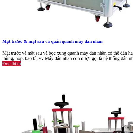
Quấn ngang xung quanh hệ thống ghi nhãn
Máy dán nhãn quấn ngang (
máy dán nhãn lọ
) hoặc các thợ dán nhãn
dán nhãn xung quanh chu vi. Các sản phẩm điển hình cho máy dán nhã
ngang có thể được nạp bằng tay với máng nạp hoặc hoàn toàn tự động
Mặt trước & mặt sau và quấn quanh máy dán nhãn
Mặt trước và mặt sau và bọc xung quanh máy dán nhãn có thể dán hai
thùng, hộp, bao bì, vv Máy dán nhãn còn được gọi là hệ thống dán n
Đọc thêm