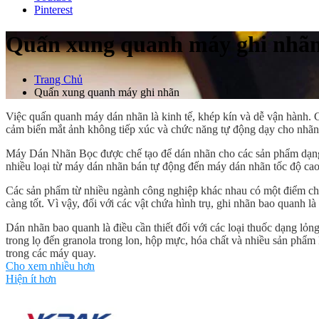
Pinterest
Quấn xung quanh máy ghi nhã
Trang Chủ
Quấn xung quanh máy ghi nhãn
Việc quấn quanh máy dán nhãn là kinh tế, khép kín và dễ vận hành. 
cảm biến mắt ảnh không tiếp xúc và chức năng tự động dạy cho nhãn
Máy Dán Nhãn Bọc được chế tạo để dán nhãn cho các sản phẩm dạng 
nhiều loại từ máy dán nhãn bán tự động đến máy dán nhãn tốc độ cao
Các sản phẩm từ nhiều ngành công nghiệp khác nhau có một điểm chu
càng tốt. Vì vậy, đối với các vật chứa hình trụ, ghi nhãn bao quanh 
Dán nhãn bao quanh là điều cần thiết đối với các loại thuốc dạng lỏn
trong lọ đến granola trong lon, hộp mực, hóa chất và nhiều sản phẩm
trong các máy quay.
Cho xem nhiều hơn
VKPAK cung cấp một loạt các ứng dụng đặc biệt cho hệ thống quay v
Hiện ít hơn
bộ với vành đai ứng dụng. Chúng tôi thậm chí đã phát triển một giải
Các yếu tố quan trọng để ghi nhãn bao bọc