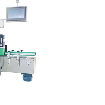
ả với các nhãn tương đối dài.
hẩm tiêu dùng khối lượng lớn hoặc sản phẩm định dạng nhỏ, cần đạt đư
nhãn, chẳng hạn như để khớp vị trí của nhãn bọc xung quanh với vị tr
 bao gồm nhiều loại thùng tròn khác nhau trong nhiều ngành công ng
 nhãn linh hoạt nhất cho các sản phẩm dạng tròn đủ ổn định để đứng
bằng tay cầm hoặc các đặc điểm nhận dạng khác. Dán nhãn mặt trước và
 VKPAK cung cấp.
o đó ổn định sản phẩm trong quá trình dán nhãn. Phương pháp này làm
án nhãn lên các sản phẩm có thể không phải là hình trụ hoàn hảo.
p truyền thống nhất để dán nhãn cho các sản phẩm dạng tròn. Sản phẩm
ột nhãn được phân phối và đi theo sản phẩm trong quá trình quay để b
tục. Điểm bất lợi có thể là các vấn đề về độ chính xác của vị trí nhãn
p khác nhau để giúp các sản phẩm dạng tròn khó hơn. Trong một số trư
ợc trang bị mô-đun ba cuộn tùy chọn để tối ưu hóa khả năng của hệ 