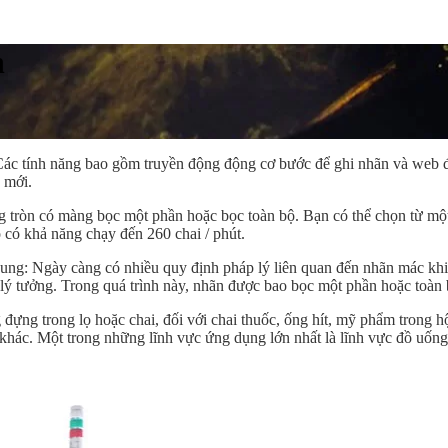
n
Các tính năng bao gồm truyền động động cơ bước để ghi nhãn và web đư
 mới.
tròn có màng bọc một phần hoặc bọc toàn bộ. Bạn có thể chọn từ mộ
 có khả năng chạy đến 260 chai / phút.
ng: Ngày càng có nhiều quy định pháp lý liên quan đến nhãn mác khiến
là lý tưởng. Trong quá trình này, nhãn được bao bọc một phần hoặc toà
g đựng trong lọ hoặc chai, đối với chai thuốc, ống hít, mỹ phẩm trong 
 khác. Một trong những lĩnh vực ứng dụng lớn nhất là lĩnh vực đồ uốn
à hệ thống dán nhãn bao quanh. Tùy thuộc vào ứng dụng, các hệ thốn
 pháp cho các sản phẩm hình trụ lớn không thể tự đứng, chẳng hạn như