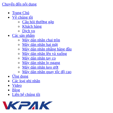
Chuyển đến nội dung
Trang Chủ
Về chúng tôi
Câu hỏi thường gặp
Khách hàng
Dịch vụ
Các sản phẩm
Máy dán nhãn chai tròn
Máy dán nhãn hai mặt
Máy dán nhãn phẳng hàng đầu
Máy dán nhãn lên và xuống
Máy dán nhãn tay co
Máy dán nhãn lọ ngang
Máy dán nhãn keo ướt
Máy dán nhãn quay tốc độ cao
Ứng dụng
Các loại ghi nhãn
Video
Blog
Liên hệ chúng tôi