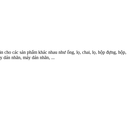
ường lăn để đặt các sản phẩm có đường kính nhỏ hơn nằm nghiêng và
c nhựa hình trụ có đường kính nhỏ khác. Hệ thống ghi nhãn quấn
n cho các sản phẩm khác nhau như ống, lọ, chai, lọ, hộp đựng, hộp,
y dán nhãn, máy dán nhãn, ...