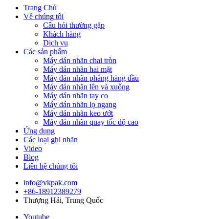
Trang Chủ
Về chúng tôi
Câu hỏi thường gặp
Khách hàng
Dịch vụ
Các sản phẩm
Máy dán nhãn chai tròn
Máy dán nhãn hai mặt
Máy dán nhãn phẳng hàng đầu
Máy dán nhãn lên và xuống
Máy dán nhãn tay co
Máy dán nhãn lọ ngang
Máy dán nhãn keo ướt
Máy dán nhãn quay tốc độ cao
Ứng dụng
Các loại ghi nhãn
Video
Blog
Liên hệ chúng tôi
info@vkpak.com
+86-18912389279
Thượng Hải, Trung Quốc
Youtube