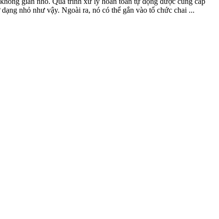
 không gian nhỏ. Quá trình xử lý hoàn toàn tự động được cung cấp
 dạng nhỏ như vậy. Ngoài ra, nó có thể gắn vào tổ chức chai ...