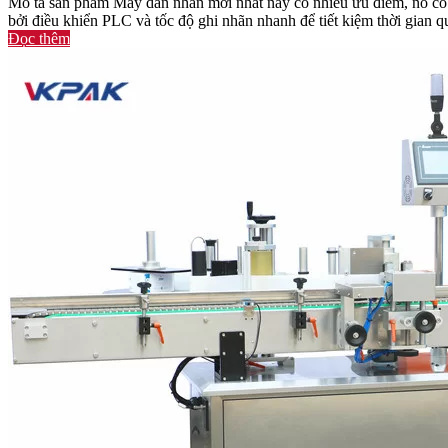
Mô tả sản phẩm Máy dán nhãn mới nhất này có nhiều ưu điểm, nó có k
bởi điều khiển PLC và tốc độ ghi nhãn nhanh để tiết kiệm thời gian qu
Đọc thêm