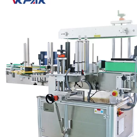
Pha chế chính xác: Không được có sự lệch trục xoắn ốc, ngay c
Hiệu suất hệ thống phù hợp với ứng dụng: Đối với nhiều sản p
Tùy chọn hấp dẫn: Thông thường, cũng cần phải căn chỉnh các 
VKPAK sản xuất nhiều loại màng bọc nhạy cảm với áp suất khác nhau
Ba cuộn quấn quanh máy ghi nhãn
Hệ thống dán nhãn ba cuộn (Máy dán nhãn định vị) là những máy dán
tăng độ chính xác của vị trí nhãn và khả năng định hướng sản phẩm 
cấp nhãn cũng là một trong những tính năng mà máy dán nhãn bọc
Mô-đun quấn ba cuộn giữ sản phẩm và xoay nó dựa vào một con lăn, d
truyền thống bằng đai quấn và mang lại tính linh hoạt hơn nhiều để d
Máy ghi nhãn quấn dây đai VKPAK
Bọc nhãn dẫn động bằng đai (
Máy dán nhãn chai tròn
) là phương phá
chuyển động về phía trước trong khi quay. Khi bắt đầu vòng quay, m
truyền động bằng dây đai là thông lượng sản phẩm do chuyển động liên 
hoàn hảo. Có thể sử dụng đai chân không và các loại cao su hoặc xố
cuộn VKPAK. Hệ thống ghi nhãn quấn truyền động bằng đai có thể đư