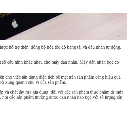
ợc hỗ trợ điện, đồng bộ hóa tốc độ băng tải và đầu nhãn tự động,
t số cấu hình khác nhau cho máy dán nhãn. Máy dán nhãn bọc có
 cho việc tận dụng diện tích bề mặt trên sản phẩm càng hiệu quả
n bộ xung quanh chu vi của sản phẩm.
hộp và chất tẩy rửa gia dụng, đối với các sản phẩm thực phẩm từ mứt
g, nơi các sản phẩm thường được dán nhãn bao bọc với số lượng lớn
g có thể hoạt động đồng bộ với bánh xe hình sao hoặc không đồng
 hộp mực.