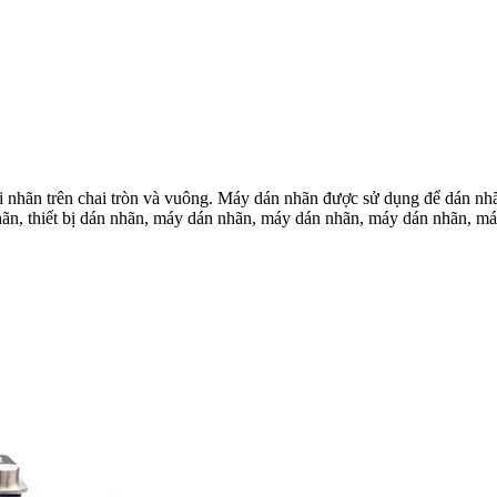
 bọc sản phẩm dạng tròn không ổn định sử dụng loại băng tải dạng gi
n bọc chân trời là ống, lọ, que thăm và hộp đựng bằng thủy tinh hoặ
 với các tạp chí nạp và xả
 nhãn trên chai tròn và vuông. Máy dán nhãn được sử dụng để dán nhã
hãn, thiết bị dán nhãn, máy dán nhãn, máy dán nhãn, máy dán nhãn, má