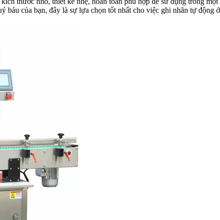
ích thước nhỏ, thiết kế nhẹ, hoàn toàn phù hợp để sử dụng trong một
ý báu của bạn, đây là sự lựa chọn tốt nhất cho việc ghi nhãn tự động ở