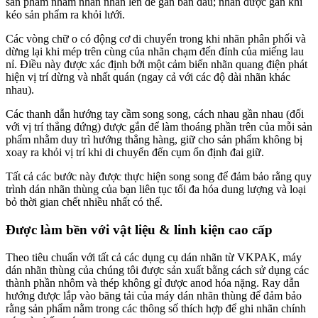
sản phẩm nhằm nhấn nhãn lên để gắn ban đầu; nhãn được gắn khi
kéo sản phẩm ra khỏi lưới.
Các vòng chữ o có động cơ di chuyển trong khi nhãn phân phối và
dừng lại khi mép trên cùng của nhãn chạm đến đỉnh của miếng lau
nỉ. Điều này được xác định bởi một cảm biến nhãn quang điện phát
hiện vị trí dừng và nhất quán (ngay cả với các độ dài nhãn khác
nhau).
Các thanh dẫn hướng tay cầm song song, cách nhau gần nhau (đối
với vị trí thẳng đứng) được gắn để làm thoáng phần trên của mỗi sản
phẩm nhằm duy trì hướng thẳng hàng, giữ cho sản phẩm không bị
xoay ra khỏi vị trí khi di chuyển đến cụm ổn định đai giữ.
Tất cả các bước này được thực hiện song song để đảm bảo rằng quy
trình dán nhãn thùng của bạn liên tục tối đa hóa dung lượng và loại
bỏ thời gian chết nhiều nhất có thể.
Được làm bền với vật liệu & linh kiện cao cấp
Theo tiêu chuẩn với tất cả các dụng cụ dán nhãn từ VKPAK, máy
dán nhãn thùng của chúng tôi được sản xuất bằng cách sử dụng các
thành phần nhôm và thép không gỉ được anod hóa nặng. Ray dẫn
hướng được lắp vào băng tải của máy dán nhãn thùng để đảm bảo
rằng sản phẩm nằm trong các thông số thích hợp để ghi nhãn chính