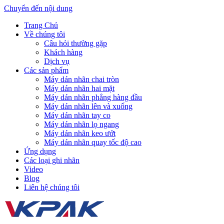
Chuyển đến nội dung
Trang Chủ
Về chúng tôi
Câu hỏi thường gặp
Khách hàng
Dịch vụ
Các sản phẩm
Máy dán nhãn chai tròn
Máy dán nhãn hai mặt
Máy dán nhãn phẳng hàng đầu
Máy dán nhãn lên và xuống
Máy dán nhãn tay co
Máy dán nhãn lọ ngang
Máy dán nhãn keo ướt
Máy dán nhãn quay tốc độ cao
Ứng dụng
Các loại ghi nhãn
Video
Blog
Liên hệ chúng tôi