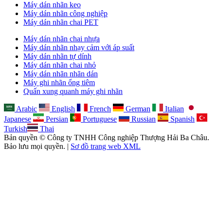
Máy dán nhãn keo
Máy dán nhãn công nghiệp
Máy dán nhãn chai PET
Máy dán nhãn chai nhựa
Máy dán nhãn nhạy cảm với áp suất
Máy dán nhãn tự dính
Máy dán nhãn chai nhỏ
Máy dán nhãn nhãn dán
Máy ghi nhãn ống tiêm
Quấn xung quanh máy ghi nhãn
Arabic
English
French
German
Italian
Japanese
Persian
Portuguese
Russian
Spanish
Turkish
Thai
Bản quyền © Công ty TNHH Công nghiệp Thượng Hải Ba Châu.
Bảo lưu mọi quyền. |
Sơ đồ trang web XML