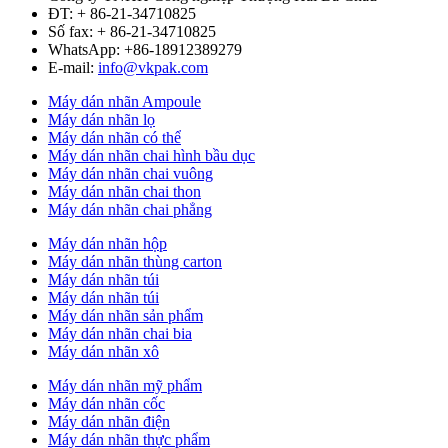
ĐT: + 86-21-34710825
Số fax: + 86-21-34710825
WhatsApp: +86-18912389279
E-mail:
info@vkpak.com
Máy dán nhãn Ampoule
Máy dán nhãn lọ
Máy dán nhãn có thể
Máy dán nhãn chai hình bầu dục
Máy dán nhãn chai vuông
Máy dán nhãn chai thon
Máy dán nhãn chai phẳng
Máy dán nhãn hộp
Máy dán nhãn thùng carton
Máy dán nhãn túi
Máy dán nhãn túi
Máy dán nhãn sản phẩm
Máy dán nhãn chai bia
Máy dán nhãn xô
Máy dán nhãn mỹ phẩm
Máy dán nhãn cốc
Máy dán nhãn điện
Máy dán nhãn thực phẩm