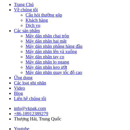
Trang Chủ
Về chúng tôi
Câu hỏi thường gặp
Khách hàng
Dịch vụ
Các sản phẩm
Máy dán nhãn chai tròn
Máy dán nhãn hai mặt
Máy dán nhãn phẳng hàng đầu
Máy dán nhãn lên và xuống
Máy dán nhãn tay co
Máy dán nhãn lọ ngang
Máy dán nhãn keo ướt
Máy dán nhãn quay tốc độ cao
Ứng dụng
Các loại ghi nhãn
Video
Blog
Liên hệ chúng tôi
info@vkpak.com
+86-18912389279
Thượng Hải, Trung Quốc
Youtube