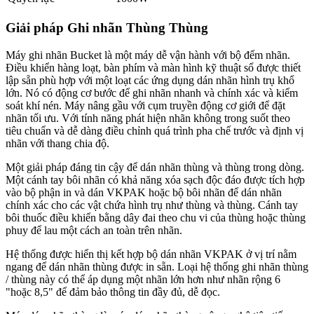
Giải pháp Ghi nhãn Thùng Thùng
Máy ghi nhãn Bucket là một máy dễ vận hành với bộ đếm nhãn.
Điều khiển hàng loạt, bàn phím và màn hình kỹ thuật số được thiết
lập sẵn phù hợp với một loạt các ứng dụng dán nhãn hình trụ khổ
lớn. Nó có động cơ bước để ghi nhãn nhanh và chính xác và kiểm
soát khí nén. Máy nâng gầu với cụm truyền động cơ giới để đặt
nhãn tối ưu. Với tính năng phát hiện nhãn không trong suốt theo
tiêu chuẩn và dễ dàng điều chỉnh quá trình pha chế trước và định vị
nhãn với thang chia độ.
Một giải pháp đáng tin cậy để dán nhãn thùng và thùng trong dòng.
Một cánh tay bôi nhãn có khả năng xóa sạch độc đáo được tích hợp
vào bộ phận in và dán VKPAK hoặc bộ bôi nhãn để dán nhãn
chính xác cho các vật chứa hình trụ như thùng và thùng. Cánh tay
bôi thuốc điều khiển bằng dây đai theo chu vi của thùng hoặc thùng
phuy để lau một cách an toàn trên nhãn.
Hệ thống được hiển thị kết hợp bộ dán nhãn VKPAK ở vị trí nằm
ngang để dán nhãn thùng được in sẵn. Loại hệ thống ghi nhãn thùng
/ thùng này có thể áp dụng một nhãn lớn hơn như nhãn rộng 6
"hoặc 8,5" để đảm bảo thông tin đầy đủ, dễ đọc.