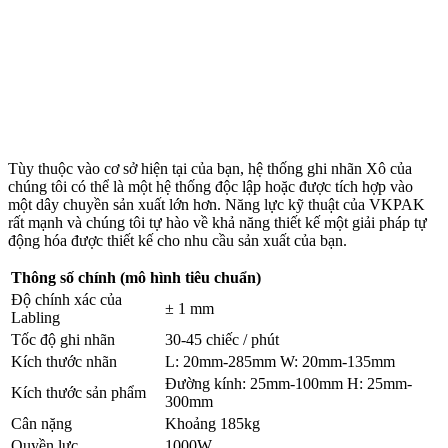
Tùy thuộc vào cơ sở hiện tại của bạn, hệ thống ghi nhãn Xô của
chúng tôi có thể là một hệ thống độc lập hoặc được tích hợp vào
một dây chuyền sản xuất lớn hơn. Năng lực kỹ thuật của VKPAK
rất mạnh và chúng tôi tự hào về khả năng thiết kế một giải pháp tự
động hóa được thiết kế cho nhu cầu sản xuất của bạn.
Thông số chính (mô hình tiêu chuẩn)
Độ chính xác của
± 1 mm
Labling
Tốc độ ghi nhãn
30-45 chiếc / phút
Kích thước nhãn
L: 20mm-285mm W: 20mm-135mm
Đường kính: 25mm-100mm H: 25mm-
Kích thước sản phẩm
300mm
Cân nặng
Khoảng 185kg
Quyền lực
1000W