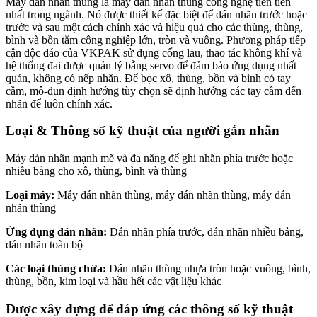
Máy dán nhãn thùng là máy dán nhãn thùng công nghệ tiên tiến
nhất trong ngành. Nó được thiết kế đặc biệt để dán nhãn trước hoặc
trước và sau một cách chính xác và hiệu quả cho các thùng, thùng,
bình và bồn tắm công nghiệp lớn, tròn và vuông. Phương pháp tiếp
cận độc đáo của VKPAK sử dụng cổng lau, thao tác không khí và
hệ thống đai được quản lý bằng servo để đảm bảo ứng dụng nhất
quán, không có nếp nhăn. Để bọc xô, thùng, bồn và bình có tay
cầm, mô-đun định hướng tùy chọn sẽ định hướng các tay cầm đến
nhãn để luôn chính xác.
Loại & Thông số kỹ thuật của người gắn nhãn
Máy dán nhãn mạnh mẽ và đa năng để ghi nhãn phía trước hoặc
nhiều bảng cho xô, thùng, bình và thùng
Loại máy:
Máy dán nhãn thùng, máy dán nhãn thùng, máy dán
nhãn thùng
Ứng dụng dán nhãn:
Dán nhãn phía trước, dán nhãn nhiều bảng,
dán nhãn toàn bộ
Các loại thùng chứa:
Dán nhãn thùng nhựa tròn hoặc vuông, bình,
thùng, bồn, kim loại và hầu hết các vật liệu khác
Được xây dựng để đáp ứng các thông số kỹ thuật