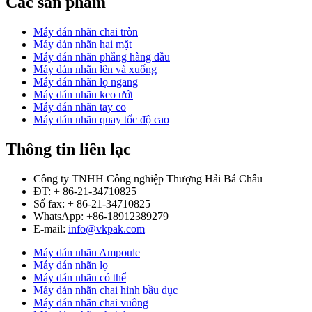
Các sản phẩm
Máy dán nhãn chai tròn
Máy dán nhãn hai mặt
Máy dán nhãn phẳng hàng đầu
Máy dán nhãn lên và xuống
Máy dán nhãn lọ ngang
Máy dán nhãn keo ướt
Máy dán nhãn tay co
Máy dán nhãn quay tốc độ cao
Thông tin liên lạc
Công ty TNHH Công nghiệp Thượng Hải Bá Châu
ĐT: + 86-21-34710825
Số fax: + 86-21-34710825
WhatsApp: +86-18912389279
E-mail:
info@vkpak.com
Máy dán nhãn Ampoule
Máy dán nhãn lọ
Máy dán nhãn có thể
Máy dán nhãn chai hình bầu dục
Máy dán nhãn chai vuông