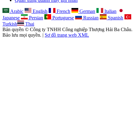
Quấn xung quanh máy ghi nhãn
Arabic
English
French
German
Italian
Japanese
Persian
Portuguese
Russian
Spanish
Turkish
Thai
Bản quyền © Công ty TNHH Công nghiệp Thượng Hải Ba Châu.
Bảo lưu mọi quyền. |
Sơ đồ trang web XML