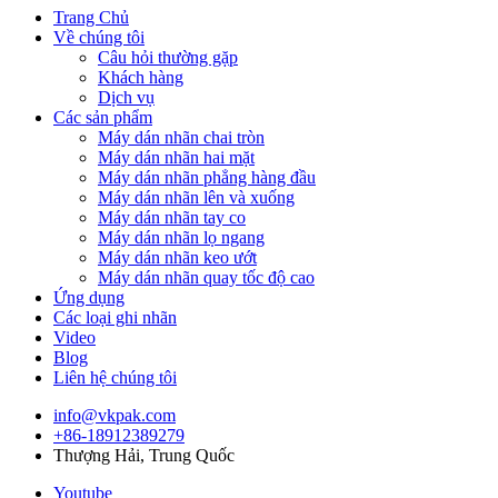
Trang Chủ
Về chúng tôi
Câu hỏi thường gặp
Khách hàng
Dịch vụ
Các sản phẩm
Máy dán nhãn chai tròn
Máy dán nhãn hai mặt
Máy dán nhãn phẳng hàng đầu
Máy dán nhãn lên và xuống
Máy dán nhãn tay co
Máy dán nhãn lọ ngang
Máy dán nhãn keo ướt
Máy dán nhãn quay tốc độ cao
Ứng dụng
Các loại ghi nhãn
Video
Blog
Liên hệ chúng tôi
info@vkpak.com
+86-18912389279
Thượng Hải, Trung Quốc
Youtube