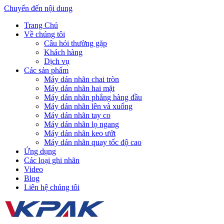
Chuyển đến nội dung
Trang Chủ
Về chúng tôi
Câu hỏi thường gặp
Khách hàng
Dịch vụ
Các sản phẩm
Máy dán nhãn chai tròn
Máy dán nhãn hai mặt
Máy dán nhãn phẳng hàng đầu
Máy dán nhãn lên và xuống
Máy dán nhãn tay co
Máy dán nhãn lọ ngang
Máy dán nhãn keo ướt
Máy dán nhãn quay tốc độ cao
Ứng dụng
Các loại ghi nhãn
Video
Blog
Liên hệ chúng tôi