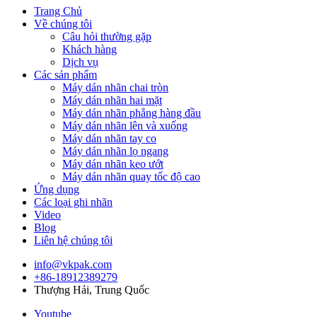
Trang Chủ
Về chúng tôi
Câu hỏi thường gặp
Khách hàng
Dịch vụ
Các sản phẩm
Máy dán nhãn chai tròn
Máy dán nhãn hai mặt
Máy dán nhãn phẳng hàng đầu
Máy dán nhãn lên và xuống
Máy dán nhãn tay co
Máy dán nhãn lọ ngang
Máy dán nhãn keo ướt
Máy dán nhãn quay tốc độ cao
Ứng dụng
Các loại ghi nhãn
Video
Blog
Liên hệ chúng tôi
info@vkpak.com
+86-18912389279
Thượng Hải, Trung Quốc
Youtube