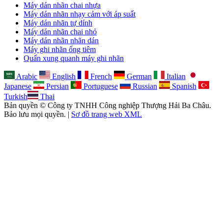
Máy dán nhãn chai nhựa
Máy dán nhãn nhạy cảm với áp suất
Máy dán nhãn tự dính
Máy dán nhãn chai nhỏ
Máy dán nhãn nhãn dán
Máy ghi nhãn ống tiêm
Quấn xung quanh máy ghi nhãn
Arabic
English
French
German
Italian
Japanese
Persian
Portuguese
Russian
Spanish
Turkish
Thai
Bản quyền © Công ty TNHH Công nghiệp Thượng Hải Ba Châu.
Bảo lưu mọi quyền. |
Sơ đồ trang web XML