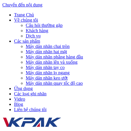
Chuyển đến nội dung
Trang Chủ
Về chúng tôi
Câu hỏi thường gặp
Khách hàng
Dịch vụ
Các sản phẩm
Máy dán nhãn chai tròn
Máy dán nhãn hai mặt
Máy dán nhãn phẳng hàng đầu
Máy dán nhãn lên và xuống
Máy dán nhãn tay co
Máy dán nhãn lọ ngang
Máy dán nhãn keo ướt
Máy dán nhãn quay tốc độ cao
Ứng dụng
Các loại ghi nhãn
Video
Blog
Liên hệ chúng tôi