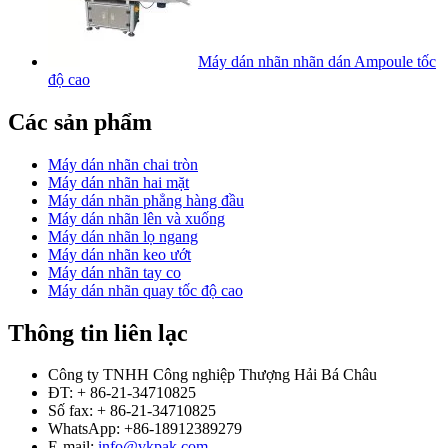
Máy dán nhãn nhãn dán Ampoule tốc
độ cao
Các sản phẩm
Máy dán nhãn chai tròn
Máy dán nhãn hai mặt
Máy dán nhãn phẳng hàng đầu
Máy dán nhãn lên và xuống
Máy dán nhãn lọ ngang
Máy dán nhãn keo ướt
Máy dán nhãn tay co
Máy dán nhãn quay tốc độ cao
Thông tin liên lạc
Công ty TNHH Công nghiệp Thượng Hải Bá Châu
ĐT: + 86-21-34710825
Số fax: + 86-21-34710825
WhatsApp: +86-18912389279
E-mail:
info@vkpak.com