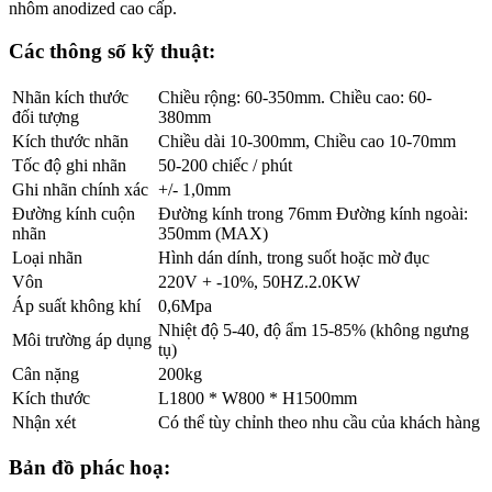
nhôm anodized cao cấp.
Các thông số kỹ thuật:
Nhãn kích thước
Chiều rộng: 60-350mm. Chiều cao: 60-
đối tượng
380mm
Kích thước nhãn
Chiều dài 10-300mm, Chiều cao 10-70mm
Tốc độ ghi nhãn
50-200 chiếc / phút
Ghi nhãn chính xác
+/- 1,0mm
Đường kính cuộn
Đường kính trong 76mm Đường kính ngoài:
nhãn
350mm (MAX)
Loại nhãn
Hình dán dính, trong suốt hoặc mờ đục
Vôn
220V + -10%, 50HZ.2.0KW
Áp suất không khí
0,6Mpa
Nhiệt độ 5-40, độ ẩm 15-85% (không ngưng
Môi trường áp dụng
tụ)
Cân nặng
200kg
Kích thước
L1800 * W800 * H1500mm
Nhận xét
Có thể tùy chỉnh theo nhu cầu của khách hàng
Bản đồ phác hoạ: